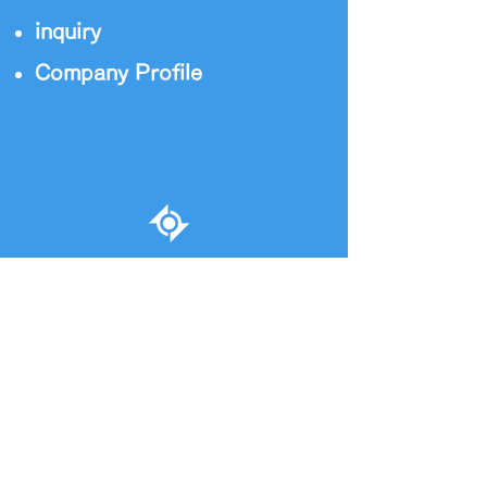
inquiry
Company Profile
〒460-0007
2-1-9 Shinsakae, Naka-ku,
Nagoya City, Aichi Prefecture