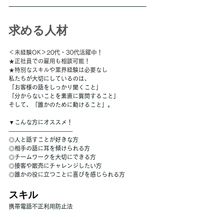
求める人材
＜未経験OK＞20代・30代活躍中！
★正社員での雇用も相談可能！
★特別なスキルや業界経験は必要なし
私たちが大切にしているのは、
「お客様の話をしっかり聞くこと」
「分からないことを素直に質問すること」
そして、「誰かのために動けること」。
▼こんな方にオススメ！
―――――――――――
◎人と話すことが好きな方
◎相手の話に耳を傾けられる方
◎チームワークを大切にできる方
◎接客や販売にチャレンジしたい方
◎誰かの役に立つことに喜びを感じられる方
スキル
携帯電話不正利用防止法