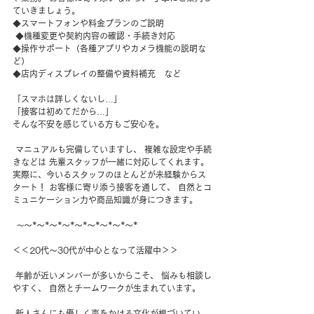
ていきましょう。 
◆スマートフォンや料金プランのご説明
 ◆機種変更や契約内容の確認・手続き対応 
◆操作サポート（各種アプリやカメラ機能の説明な
ど） 
◆店内ディスプレイの整備や資料補充　など 
「スマホは詳しくないし…」 
「接客は初めてだから…」 
そんな不安を感じている方もご安心を。
 マニュアルも完備していますし、 複雑な設定や手続
きなどは 先輩スタッフが一緒に対応してくれます。 
実際に、今いるスタッフのほとんどが未経験からス
タート！ お客様に寄り添う接客を通して、 自然とコ
ミュニケーション力や商品知識が身につきます。
～
～*～*～*～*～*～*～*～*～* 
＜＜20代〜30代が中心となって活躍中＞＞
 年齢が近いメンバーが多いからこそ、 悩みも相談し
やすく、 自然とチームワークが生まれています。
 新人さんにも優しく声をかける文化が根づいてい