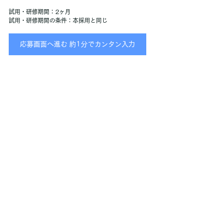
試用・研修期間：2ヶ月
試用・研修期間の条件：本採用と同じ
応募画面へ進む 約1分でカンタン入力
応募とその後の流れ
選考プロセス
ここまでお読みいただき、ありがとうございます。
 応募をご希望の方は「応募画面へ進む」ボタンよ
り、必要事項をご入力の上、送信ください。 確認次
第、こちらからご連絡させていただきます
▼【STEP1】応募
▼【STEP2】面接 