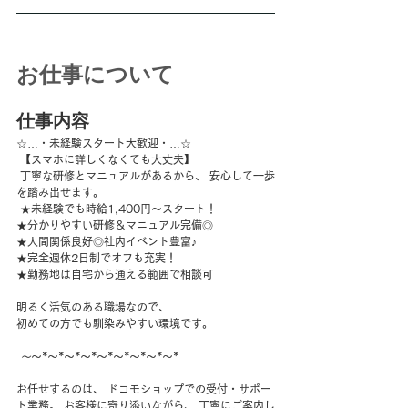
お仕事について
仕事内容
☆…・未経験スタート大歓迎・…☆
 【スマホに詳しくなくても大丈夫】
 丁寧な研修とマニュアルがあるから、 安心して一歩
を踏み出せます。
 ★未経験でも時給1,400円～スタート！ 
★分かりやすい研修＆マニュアル完備◎ 
★人間関係良好◎社内イベント豊富♪ 
★完全週休2日制でオフも充実！ 
★勤務地は自宅から通える範囲で相談可 
明るく活気のある職場なので、 
初めての方でも馴染みやすい環境です。
～
～*～*～*～*～*～*～*～*～* 
お任せするのは、 ドコモショップでの受付・サポー
ト業務。 お客様に寄り添いながら、 丁寧にご案内し