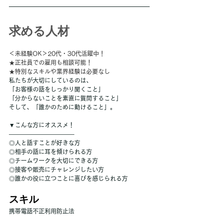
求める人材
＜未経験OK＞20代・30代活躍中！
★正社員での雇用も相談可能！
★特別なスキルや業界経験は必要なし
私たちが大切にしているのは、
「お客様の話をしっかり聞くこと」
「分からないことを素直に質問すること」
そして、「誰かのために動けること」。
▼こんな方にオススメ！
―――――――――――
◎人と話すことが好きな方
◎相手の話に耳を傾けられる方
◎チームワークを大切にできる方
◎接客や販売にチャレンジしたい方
◎誰かの役に立つことに喜びを感じられる方
スキル
携帯電話不正利用防止法