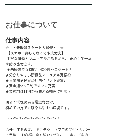
お仕事について
仕事内容
☆…・未経験スタート大歓迎・…☆
 【スマホに詳しくなくても大丈夫】
 丁寧な研修とマニュアルがあるから、 安心して一歩
を踏み出せます。
 ★未経験でも時給1,400円～スタート！ 
★分かりやすい研修＆マニュアル完備◎ 
★人間関係良好◎社内イベント豊富♪ 
★完全週休2日制でオフも充実！ 
★勤務地は自宅から通える範囲で相談可 
明るく活気のある職場なので、 
初めての方でも馴染みやすい環境です。
～
～*～*～*～*～*～*～*～*～* 
お任せするのは、 ドコモショップでの受付・サポー
ト業務。 お客様に寄り添いながら、 丁寧にご案内し