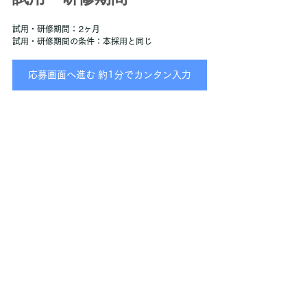
試用・研修期間：2ヶ月
試用・研修期間の条件：本採用と同じ
応募画面へ進む 約1分でカンタン入力
応募とその後の流れ
選考プロセス
ここまでお読みいただき、ありがとうございます。
 応募をご希望の方は「応募画面へ進む」ボタンよ
り、必要事項をご入力の上、送信ください。 確認次
第、こちらからご連絡させていただきます
▼【STEP1】応募
▼【STEP2】面接 