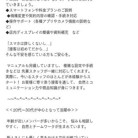
ていきましょう。 
◆スマートフォンや料金プランのご説明
 ◆機種変更や契約内容の確認・手続き対応 
◆操作サポート（各種アプリやカメラ機能の説明な
ど） 
◆店内ディスプレイの整備や資料補充　など 
「スマホは詳しくないし…」 
「接客は初めてだから…」 
そんな不安を感じている方もご安心を。
 マニュアルも完備していますし、 複雑な設定や手続
きなどは 先輩スタッフが一緒に対応してくれます。 
実際に、今いるスタッフのほとんどが未経験からス
タート！ お客様に寄り添う接客を通して、 自然とコ
ミュニケーション力や商品知識が身につきます。
～
～*～*～*～*～*～*～*～*～* 
＜＜20代〜30代が中心となって活躍中＞＞
 年齢が近いメンバーが多いからこそ、 悩みも相談し
やすく、 自然とチームワークが生まれています。
 新人さんにも優しく声をかける文化が根づいてい