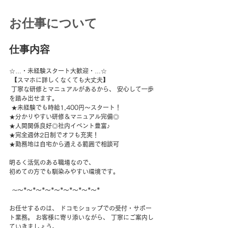
お仕事について
仕事内容
☆…・未経験スタート大歓迎・…☆
 【スマホに詳しくなくても大丈夫】
 丁寧な研修とマニュアルがあるから、 安心して一歩
を踏み出せます。
 ★未経験でも時給1,400円～スタート！ 
★分かりやすい研修＆マニュアル完備◎ 
★人間関係良好◎社内イベント豊富♪ 
★完全週休2日制でオフも充実！ 
★勤務地は自宅から通える範囲で相談可 
明るく活気のある職場なので、 
初めての方でも馴染みやすい環境です。
～
～*～*～*～*～*～*～*～*～* 
お任せするのは、 ドコモショップでの受付・サポー
ト業務。 お客様に寄り添いながら、 丁寧にご案内し
ていきましょう。 