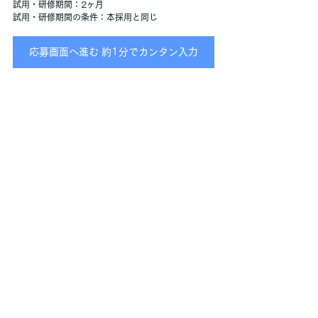
試用・研修期間：2ヶ月
試用・研修期間の条件：本採用と同じ
応募画面へ進む 約1分でカンタン入力
応募とその後の流れ
選考プロセス
ここまでお読みいただき、ありがとうございます。
 応募をご希望の方は「応募画面へ進む」ボタンよ
り、必要事項をご入力の上、送信ください。 確認次
第、こちらからご連絡させていただきます
▼【STEP1】応募
▼【STEP2】面接 
▼【STEP3】内定 