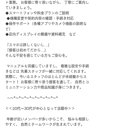
ト業務。 お客様に寄り添いながら、 丁寧にご案内し
ていきましょう。 
◆スマートフォンや料金プランのご説明
 ◆機種変更や契約内容の確認・手続き対応 
◆操作サポート（各種アプリやカメラ機能の説明な
ど） 
◆店内ディスプレイの整備や資料補充　など 
「スマホは詳しくないし…」 
「接客は初めてだから…」 
そんな不安を感じている方もご安心を。
 マニュアルも完備していますし、 複雑な設定や手続
きなどは 先輩スタッフが一緒に対応してくれます。 
実際に、今いるスタッフのほとんどが未経験からス
タート！ お客様に寄り添う接客を通して、 自然とコ
ミュニケーション力や商品知識が身につきます。
～
～*～*～*～*～*～*～*～*～* 
＜＜20代〜30代が中心となって活躍中＞＞
 年齢が近いメンバーが多いからこそ、 悩みも相談し
やすく、 自然とチームワークが生まれています。