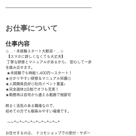
お仕事について
仕事内容
☆…・未経験スタート大歓迎・…☆
 【スマホに詳しくなくても大丈夫】
 丁寧な研修とマニュアルがあるから、 安心して一歩
を踏み出せます。
 ★未経験でも時給1,400円～スタート！ 
★分かりやすい研修＆マニュアル完備◎ 
★人間関係良好◎社内イベント豊富♪ 
★完全週休2日制でオフも充実！ 
★勤務地は自宅から通える範囲で相談可 
明るく活気のある職場なので、 
初めての方でも馴染みやすい環境です。
～
～*～*～*～*～*～*～*～*～* 
お任せするのは、 ドコモショップでの受付・サポー