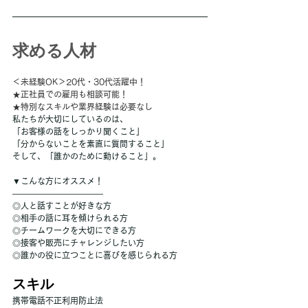
求める人材
＜未経験OK＞20代・30代活躍中！
★正社員での雇用も相談可能！
★特別なスキルや業界経験は必要なし
私たちが大切にしているのは、
「お客様の話をしっかり聞くこと」
「分からないことを素直に質問すること」
そして、「誰かのために動けること」。
▼こんな方にオススメ！
―――――――――――
◎人と話すことが好きな方
◎相手の話に耳を傾けられる方
◎チームワークを大切にできる方
◎接客や販売にチャレンジしたい方
◎誰かの役に立つことに喜びを感じられる方
スキル
携帯電話不正利用防止法