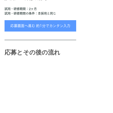
試用・研修期間：2ヶ月
試用・研修期間の条件：本採用と同じ
応募画面へ進む 約1分でカンタン入力
応募とその後の流れ
選考プロセス
ここまでお読みいただき、ありがとうございます。
 応募をご希望の方は「応募画面へ進む」ボタンよ
り、必要事項をご入力の上、送信ください。 確認次
第、こちらからご連絡させていただきます
▼【STEP1】応募
▼【STEP2】面接 