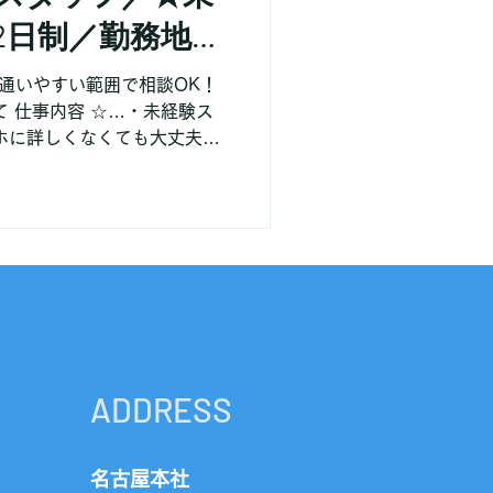
2日制／勤務地は
囲で相談OK
から通いやすい範囲で相談OK！
て 仕事内容 ☆…・未経験ス
るから、 安心して一歩を踏
ADDRESS
​名古屋本社