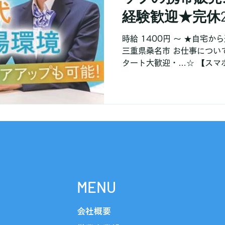
経験歓迎★完休
家から通える範
時給 1400円 〜 ★自宅
三重県桑名市 お仕事につい
タート大歓迎・…☆ 【スマホに詳しくなくても大丈夫】
丁寧な研修とマニュアルがあ
み出せます。 ...
MENU
会社概要