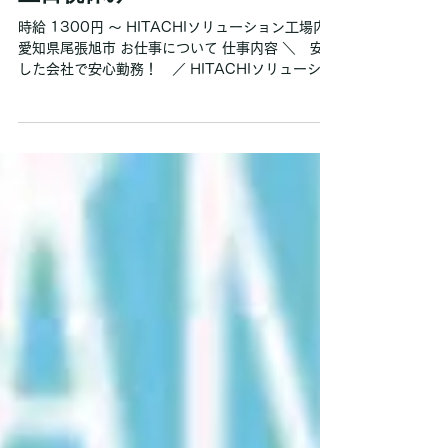
2025年7月23日
【派遣社員】ATM製造工場での
作業スタッフ／HITACHIグルー
プ工場で安定勤務！日勤のみ＆
土日祝休み
時給 1300円 〜 HITACHIソリューション工場内
愛知県尾張旭市 お仕事について 仕事内容 ＼ 安定
した会社で安心勤務！ ／ HITACHIソリューショ
ンの工場での 製造スタッフを大募集♪ ★丁寧な研
修あり ★日勤のみ（夜勤なし） ★固定時間での勤
務...