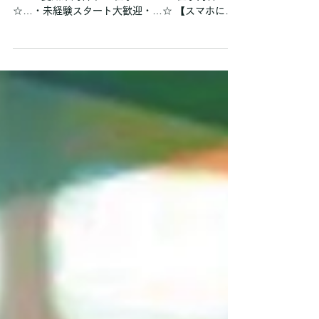
経験歓迎★完休2日制／勤務地
は家から通える範囲で相談OK
時給 1400円 〜 ★自宅から通いやすい範囲で相談
OK！ 愛知県刈谷市 お仕事について 仕事内容
☆…・未経験スタート大歓迎・…☆ 【スマホに詳
しくなくても大丈夫】 丁寧な研修とマニュアルが
あるから、 安心して一歩を踏み出せます。 ...