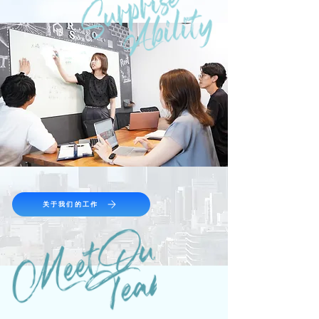
N
O
I
S
I
V
I
D
S
E
I
A
S
N
O
I
S
关于我们的工作
I
V
I
D
S
E
I
A
S
N
O
I
S
I
V
I
D
S
E