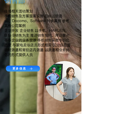
销售部
传播相关活动策划
手机销售及方案提案实施 目标运营商：
au、Docomo、Softbank 转换案例 参考
其他公司案例
企划开发 企业销售 以手机、HARUEN、
B to B销售为主 推进销售预约、拜访客户
等与企业的业务交涉 手机销售采取专职化
态度 与家电卖场店员形式相同 区分仅在活
动时派遣和常驻店内派遣 以派遣和业务外
包的形式提供人员
更多信息