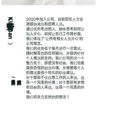
菅野玲子
（Kinchan）
2020年加入公司，目前担任人力资
源部协调员和招聘人员。
通过优先考虑他人，始终思考如何让
别人开心，如何让自己工作得舒服，
我们体现了“让所有相关人员开心”的
公司理念。
我们的优势在于每月进行一次面试，
随时解答您的任何疑问，并提供针对
个人情况的支持。我们公司的另一个
魅力在于，即使没有经验，我们也能
提供自信的创业环境，并根据每个人
的情况提供个性化的职业建议。
对于那些不仅仅想工作的人来说，这
人力资源协调员/招聘人员
是一个完美的环境；对于那些有梦想
和目标的人来说，这是一个完美的环
境。
我们将全力支持您的想法！